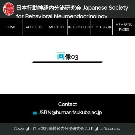
日本行動神経内分泌研究会 Japanese Society
for Behavioral Neuroendocrinology
MEMBERS’
HOME
ABOUT US
MEETING
INFORMATION
MEMBERSHIP
PAGES
画
像03
Contact
JSBN@human.tsukuba.ac.jp
Copyright © 日本行動神経内分泌研究会 All Rights Reserved.