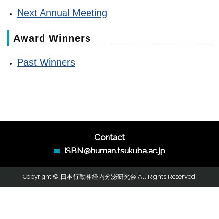
Next Annual Meeting
Award Winners
Past Winners
Contact
JSBN@human.tsukuba.ac.jp
Copyright © 日本行動神経内分泌研究会 All Rights Reserved.