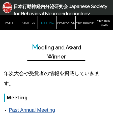
日本行動神経内分泌研究会 Japanese Society
for Behavioral Neuroendocrinology
MEMBERS’
HOME
ABOUT US
MEETING
INFORMATION
MEMBERSHIP
PAGES
M
eeting and Award
Winner
年次大会や受賞者の情報を掲載していきま
す。
Meeting
Past Annual Meeting